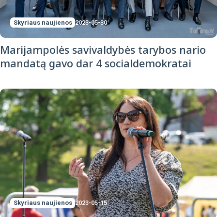
Skyriaus naujienos
2023-05-30
Marijampolės savivaldybės tarybos nario
mandatą gavo dar 4 socialdemokratai
Skyriaus naujienos
2023-05-15