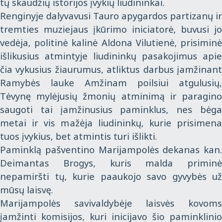
tų skaudžių istorijos įvykių liudininkai.
Renginyje dalyvavusi Tauro apygardos partizanų ir
tremties muziejaus įkūrimo iniciatorė, buvusi jo
vedėja, politinė kalinė Aldona Vilutienė, prisiminė
išlikusius atmintyje liudininkų pasakojimus apie
čia vykusius žiaurumus, atliktus darbus įamžinant
Ramybės lauke Amžinam poilsiui atgulusių,
Tėvynę mylėjusių žmonių atminimą ir paragino
saugoti tai įamžinusius paminklus, nes bėga
metai ir vis mažėja liudininkų, kurie prisimena
tuos įvykius, bet atmintis turi išlikti.
Paminklą pašventino Marijampolės dekanas kan.
Deimantas Brogys, kuris malda priminė
nepamiršti tų, kurie paaukojo savo gyvybės už
mūsų laisvę.
Marijampolės savivaldybėje laisvės kovoms
įamžinti komisijos, kuri inicijavo šio paminklinio