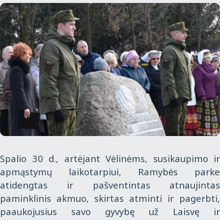
Spalio 30 d., artėjant Vėlinėms, susikaupimo ir
apmąstymų laikotarpiui, Ramybės parke
atidengtas ir pašventintas atnaujintas
paminklinis akmuo, skirtas atminti ir pagerbti,
paaukojusius savo gyvybę už Laisvę ir