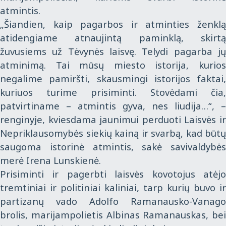
atmintis.
„Šiandien, kaip pagarbos ir atminties ženklą
atidengiame atnaujintą paminklą, skirtą
žuvusiems už Tėvynės laisvę. Telydi pagarba jų
atminimą. Tai mūsų miesto istorija, kurios
negalime pamiršti, skausmingi istorijos faktai,
kuriuos turime prisiminti. Stovėdami čia,
patvirtiname – atmintis gyva, nes liudija…“, –
renginyje, kviesdama jaunimui perduoti Laisvės ir
Nepriklausomybės siekių kainą ir svarbą, kad būtų
saugoma istorinė atmintis, sakė savivaldybės
merė Irena Lunskienė.
Prisiminti ir pagerbti laisvės kovotojus atėjo
tremtiniai ir politiniai kaliniai, tarp kurių buvo ir
partizanų vado Adolfo Ramanausko-Vanago
brolis, marijampolietis Albinas Ramanauskas, bei