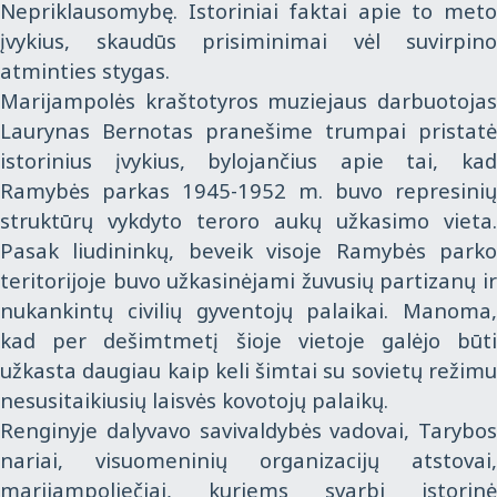
Nepriklausomybę. Istoriniai faktai apie to meto
įvykius, skaudūs prisiminimai vėl suvirpino
atminties stygas.
Marijampolės kraštotyros muziejaus darbuotojas
Laurynas Bernotas pranešime trumpai pristatė
istorinius įvykius, bylojančius apie tai, kad
Ramybės parkas 1945-1952 m. buvo represinių
struktūrų vykdyto teroro aukų užkasimo vieta.
Pasak liudininkų, beveik visoje Ramybės parko
teritorijoje buvo užkasinėjami žuvusių partizanų ir
nukankintų civilių gyventojų palaikai. Manoma,
kad per dešimtmetį šioje vietoje galėjo būti
užkasta daugiau kaip keli šimtai su sovietų režimu
nesusitaikiusių laisvės kovotojų palaikų.
Renginyje dalyvavo savivaldybės vadovai, Tarybos
nariai, visuomeninių organizacijų atstovai,
marijampoliečiai, kuriems svarbi istorinė