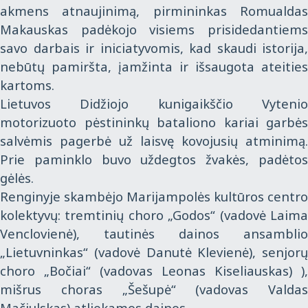
akmens atnaujinimą, pirmininkas Romualdas
Makauskas padėkojo visiems prisidedantiems
savo darbais ir iniciatyvomis, kad skaudi istorija,
nebūtų pamiršta, įamžinta ir išsaugota ateities
kartoms.
Lietuvos Didžiojo kunigaikščio Vytenio
motorizuoto pėstininkų bataliono kariai garbės
salvėmis pagerbė už laisvę kovojusių atminimą.
Prie paminklo buvo uždegtos žvakės, padėtos
gėlės.
Renginyje skambėjo Marijampolės kultūros centro
kolektyvų: tremtinių choro „Godos“ (vadovė Laima
Venclovienė), tautinės dainos ansamblio
„Lietuvninkas“ (vadovė Danutė Klevienė), senjorų
choro „Bočiai“ (vadovas Leonas Kiseliauskas) ),
mišrus choras „Šešupė“ (vadovas Valdas
Mačiulskas) atliekamos dainos.