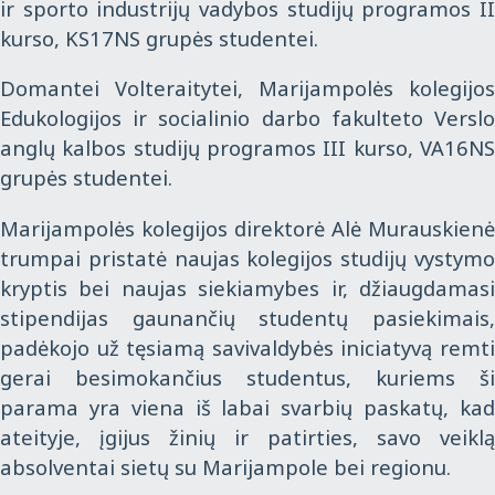
ir sporto industrijų vadybos studijų programos II
kurso, KS17NS grupės studentei.
Domantei Volteraitytei, Marijampolės kolegijos
Edukologijos ir socialinio darbo fakulteto Verslo
anglų kalbos studijų programos III kurso, VA16NS
grupės studentei.
Marijampolės kolegijos direktorė Alė Murauskienė
trumpai pristatė naujas kolegijos studijų vystymo
kryptis bei naujas siekiamybes ir, džiaugdamasi
stipendijas gaunančių studentų pasiekimais,
padėkojo už tęsiamą savivaldybės iniciatyvą remti
gerai besimokančius studentus, kuriems ši
parama yra viena iš labai svarbių paskatų, kad
ateityje, įgijus žinių ir patirties, savo veiklą
absolventai sietų su Marijampole bei regionu.