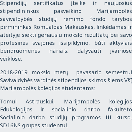
Stipendijų sertifikatus įteikė ir naujuosius
stipendininkus pasveikino Marijampolės
savivaldybės studijų rėmimo fondo tarybos
pirmininkas Romualdas Makauskas, linkėdamas ir
ateityje siekti geriausių mokslo rezultatų bei savo
profesinės svajonės išsipildymo, būti aktyviais
bendruomenės nariais, dalyvauti įvairiose
veiklose.
2018-2019 mokslo metų pavasario semestrui
Savivaldybės vardinės stipendijos skirtos šiems VšĮ
Marijampolės kolegijos studentams:
Tomui Astrauskui, Marijampolės kolegijos
Edukologijos ir socialinio darbo fakulteto
Socialinio darbo studijų programos III kurso,
SD16NS grupės studentui.