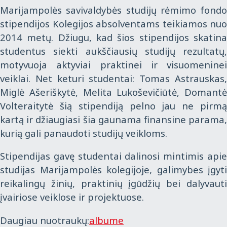
Marijampolės savivaldybės studijų rėmimo fondo
stipendijos Kolegijos absolventams teikiamos nuo
2014 metų. Džiugu, kad šios stipendijos skatina
studentus siekti aukščiausių studijų rezultatų,
motyvuoja aktyviai praktinei ir visuomeninei
veiklai. Net keturi studentai: Tomas Astrauskas,
Miglė Ašeriškytė, Melita Lukoševičiūtė, Domantė
Volteraitytė šią stipendiją pelno jau ne pirmą
kartą ir džiaugiasi šia gaunama finansine parama,
kurią gali panaudoti studijų veikloms.
Stipendijas gavę studentai dalinosi mintimis apie
studijas Marijampolės kolegijoje, galimybes įgyti
reikalingų žinių, praktinių įgūdžių bei dalyvauti
įvairiose veiklose ir projektuose.
Daugiau nuotraukų:
albume