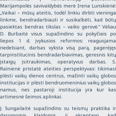
Marijampolės savivaldybės merė Irena Lunskienė:
„Vaikai – mūsų ateitis, todėl linkiu dirbti vieninga
linkme, bendradarbiauti ir susikalbėti, kad būtų
pasiektas bendras tikslas – vaiko gerovė.“ Vėliau
D. Burbaitė visus supažindino su pokyčiais po
liepos 1 d. įvykusios reformos: reaguojama
nedelsiant, darbas vyksta visą parą, pagerėjęs
tarpinstitucinis bendradarbiavimas, geresnis kitų
įstaigų įsitraukimas, operatyvus darbas. S.
Rainienė pristatė ateities perspektyvas: tikimasi
plėsti vaikų dienos centrus, mažinti vaikų globos
institucijas ir plėsti bendruomeninius vaikų globos
namus, nes pastaroji institucija yra kur kas
artimesnė šeimos aplinkai.
J. Sungailaitė supažindino su teismų praktika ir
daromomis klaidomis, ji akcentavo, kad