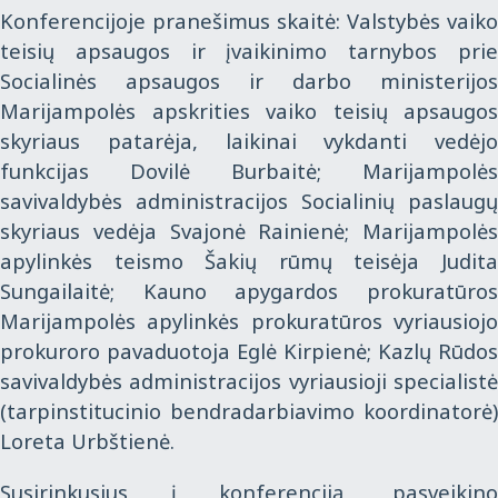
Konferencijoje pranešimus skaitė: Valstybės vaiko
teisių apsaugos ir įvaikinimo tarnybos prie
Socialinės apsaugos ir darbo ministerijos
Marijampolės apskrities vaiko teisių apsaugos
skyriaus patarėja, laikinai vykdanti vedėjo
funkcijas Dovilė Burbaitė; Marijampolės
savivaldybės administracijos Socialinių paslaugų
skyriaus vedėja Svajonė Rainienė; Marijampolės
apylinkės teismo Šakių rūmų teisėja Judita
Sungailaitė; Kauno apygardos prokuratūros
Marijampolės apylinkės prokuratūros vyriausiojo
prokuroro pavaduotoja Eglė Kirpienė; Kazlų Rūdos
savivaldybės administracijos vyriausioji specialistė
(tarpinstitucinio bendradarbiavimo koordinatorė)
Loreta Urbštienė.
Susirinkusius į konferenciją, pasveikino