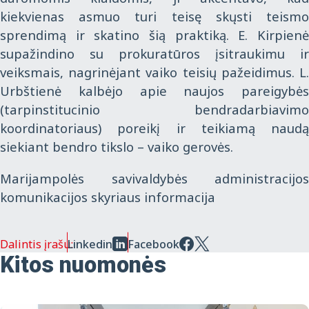
kiekvienas asmuo turi teisę skųsti teismo
sprendimą ir skatino šią praktiką. E. Kirpienė
supažindino su prokuratūros įsitraukimu ir
veiksmais, nagrinėjant vaiko teisių pažeidimus. L.
Urbštienė kalbėjo apie naujos pareigybės
(tarpinstitucinio bendradarbiavimo
koordinatoriaus) poreikį ir teikiamą naudą
siekiant bendro tikslo – vaiko gerovės.
Marijampolės savivaldybės administracijos
komunikacijos skyriaus informacija
Dalintis įrašu:
Linkedin
Facebook
Kitos nuomonės