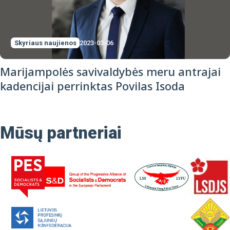
Skyriaus naujienos
2023-03-06
Marijampolės savivaldybės meru antrajai
kadencijai perrinktas Povilas Isoda
Mūsų partneriai