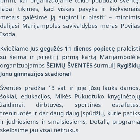
pirmi, kai organizuojame tokio pobūdžio šventę,
labai tikimės, kad viskas pavyks ir kiekvienais
metais galėsime ją auginti ir plėsti“ – mintimis
dalijasi Marijampolės savivaldybės meras Povilas
Isoda.
Kviečiame Jus
gegužės 11 dienos popietę
praleisti
su šeima ir įsilieti į pirmą kartą Marijampolėje
organizuojamos
ŠEIMŲ ŠVENTĖS
šurmulį
Rygiškių
Jono gimnazijos stadione!
Šventės pradžia 13 val. ir joje Jūsų lauks dainos,
šokiai, edukacijos, Mikės Pūkuotuko knyginėtojų
žaidimai, dirbtuvės, sportinės estafetės,
treniruotės ir dar daug daug įspūdžių, kurie patiks
ir judriesiems ir smalsiesiems. Detalią programą
skelbsime jau visai netrukus.