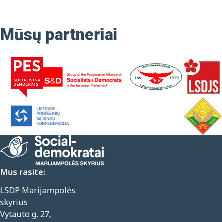
Mūsų partneriai
Mus rasite:
LSDP Marijampolės
skyrius
Vytauto g. 27,