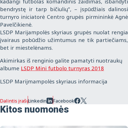
kadangi futbolas komandinis žaidimas, išbandyti
bendrystę ir tarp bičiulių“, – įspūdžiais dalinosi
turnyro iniciatorė Centro grupės pirmininkė Agnė
Pavelčikienė.
LSDP Marijampolės skyriaus grupės nuolat rengia
įvairaus pobūdžio užimtumus ne tik partiečiams,
bet ir miestelėnams.
Akimirkas iš renginio galite pamatyti nuotraukų
albume
LSDP Mini futbolo turnyras 2018
LSDP Marijmampolės skyriaus informacija
Dalintis įrašu:
Linkedin
Facebook
Kitos nuomonės